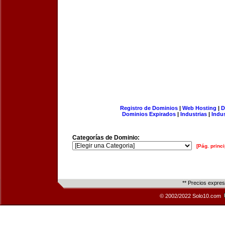
Registro de Dominios
|
Web Hosting
|
D
Dominios Expirados
|
Industrias
|
Indu
Categorías de Dominio:
[Pág. princi
** Precios expre
© 2002/2022 Solo10.com