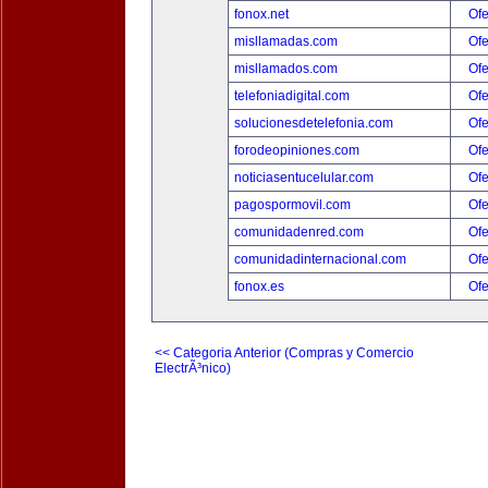
fonox.net
Ofe
misllamadas.com
Ofe
misllamados.com
Ofe
telefoniadigital.com
Ofe
solucionesdetelefonia.com
Ofe
forodeopiniones.com
Ofe
noticiasentucelular.com
Ofe
pagospormovil.com
Ofe
comunidadenred.com
Ofe
comunidadinternacional.com
Ofe
fonox.es
Ofe
<< Categoria Anterior (Compras y Comercio
ElectrÃ³nico)