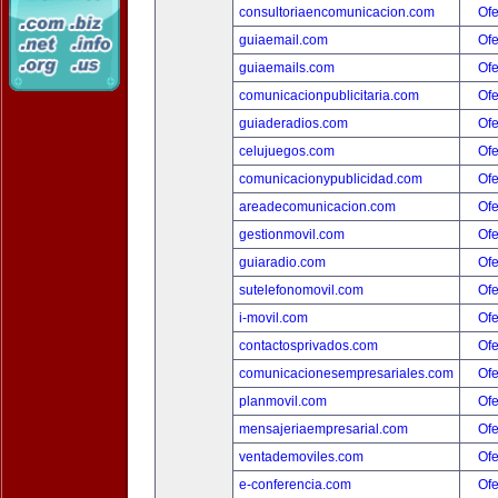
consultoriaencomunicacion.com
Ofe
guiaemail.com
Ofe
guiaemails.com
Ofe
comunicacionpublicitaria.com
Ofe
guiaderadios.com
Ofe
celujuegos.com
Ofe
comunicacionypublicidad.com
Ofe
areadecomunicacion.com
Ofe
gestionmovil.com
Ofe
guiaradio.com
Ofe
sutelefonomovil.com
Ofe
i-movil.com
Ofe
contactosprivados.com
Ofe
comunicacionesempresariales.com
Ofe
planmovil.com
Ofe
mensajeriaempresarial.com
Ofe
ventademoviles.com
Ofe
e-conferencia.com
Ofe