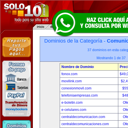
Dominios de la Categoría -
Comunica
37 dominios en esta categ
Mostrando 1 de 37
Nombre de Dominio
Prec
fonox.com
$49,
movilink.com
$2,
conexionmovil.com
$5
telefoniaempresas.com
$4
e-boletin.com
Ofe
e-celulares.com
Ofe
centraldecomunicacion.com
Ofe
centraldecomunicaciones.com
Ofe