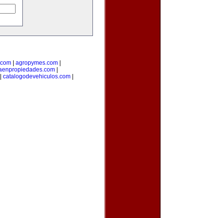
.com
|
agropymes.com
|
taenpropiedades.com
|
|
catalogodevehiculos.com
|