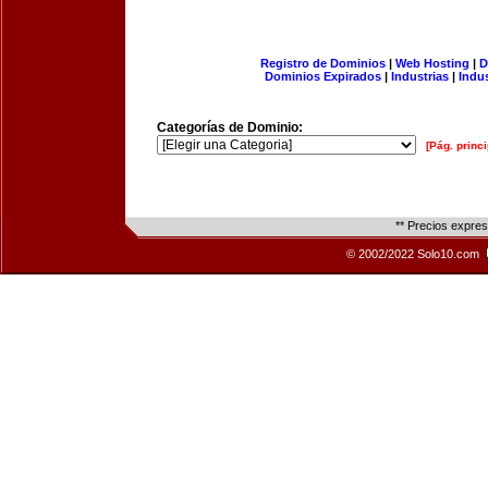
Registro de Dominios
|
Web Hosting
|
D
Dominios Expirados
|
Industrias
|
Indu
Categorías de Dominio:
[Pág. princi
** Precios expre
© 2002/2022 Solo10.com