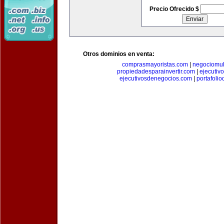
Precio Ofrecido $
Otros dominios en venta:
comprasmayoristas.com
|
negociomul
propiedadesparainvertir.com
|
ejecutiv
ejecutivosdenegocios.com
|
portafoli