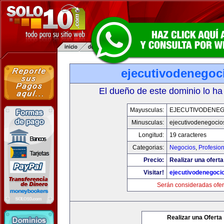
ejecutivodenegoc
El dueño de este dominio lo ha
Mayusculas:
EJECUTIVODENEG
Minusculas:
ejecutivodenegocio
Longitud:
19 caracteres
Categorias:
Negocios
,
Profesio
Precio:
Realizar una oferta
Visitar!
ejecutivodenegoci
Serán consideradas ofer
Realizar una Oferta