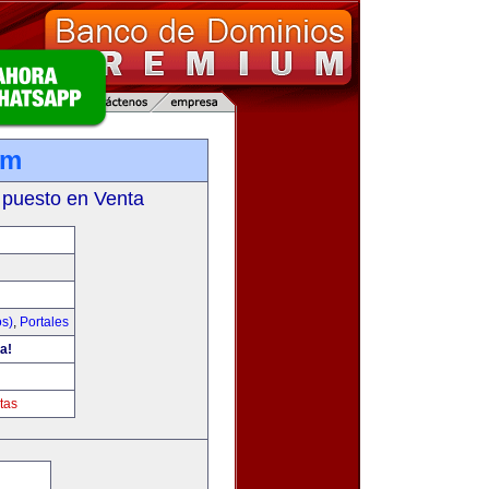
om
 puesto en Venta
os)
,
Portales
a!
tas