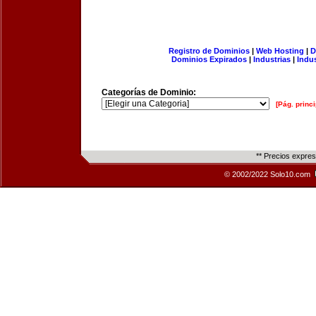
Registro de Dominios
|
Web Hosting
|
D
Dominios Expirados
|
Industrias
|
Indu
Categorías de Dominio:
[Pág. princi
** Precios expre
© 2002/2022 Solo10.com