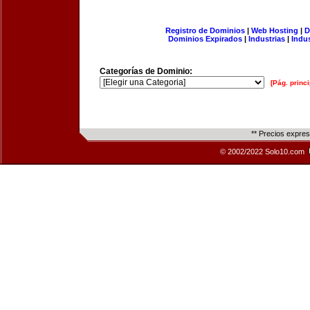
Registro de Dominios
|
Web Hosting
|
D
Dominios Expirados
|
Industrias
|
Indu
Categorías de Dominio:
[Pág. princi
** Precios expre
© 2002/2022 Solo10.com