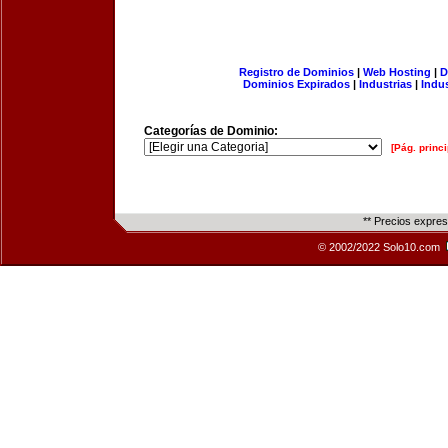
Registro de Dominios
|
Web Hosting
|
D
Dominios Expirados
|
Industrias
|
Indu
Categorías de Dominio:
[Pág. princi
** Precios expre
© 2002/2022 Solo10.com