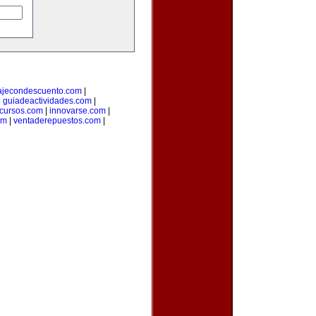
ajecondescuento.com
|
|
guiadeactividades.com
|
cursos.com
|
innovarse.com
|
om
|
ventaderepuestos.com
|