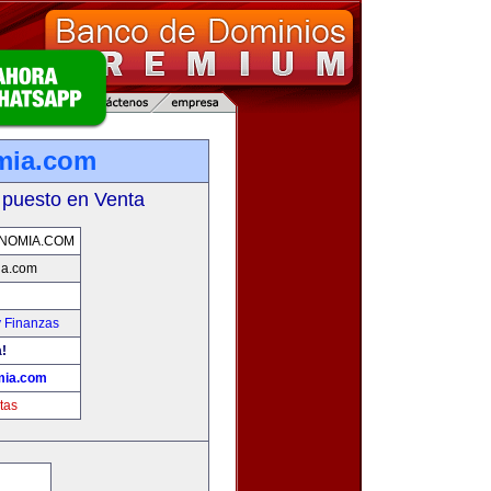
mia.com
 puesto en Venta
NOMIA.COM
ia.com
y Finanzas
!
ia.com
tas