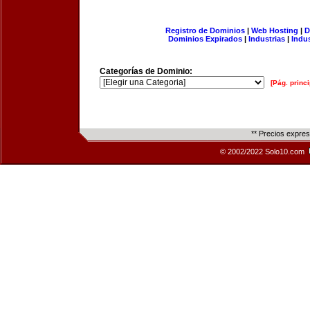
Registro de Dominios
|
Web Hosting
|
D
Dominios Expirados
|
Industrias
|
Indu
Categorías de Dominio:
[Pág. princi
** Precios expre
© 2002/2022 Solo10.com