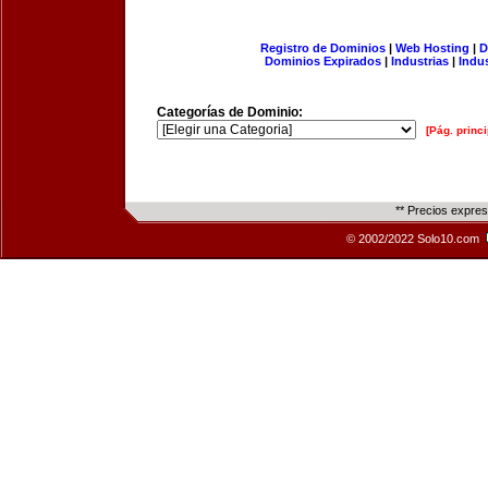
Registro de Dominios
|
Web Hosting
|
D
Dominios Expirados
|
Industrias
|
Indu
Categorías de Dominio:
[Pág. princi
** Precios expre
© 2002/2022 Solo10.com