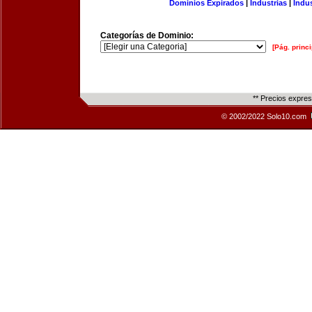
Dominios Expirados
|
Industrias
|
Indu
Categorías de Dominio:
[Pág. princi
** Precios expre
© 2002/2022 Solo10.com