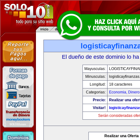
logisticayfinan
El dueño de este dominio lo ha
Mayusculas:
LOGISTICAYFIN
Minusculas:
logisticayfinanza
Longitud:
18 caracteres
Categorias:
Economia, Dinero
Precio:
Realizar una ofer
Visitar!
logisticayfinanz
Serán consideradas ofer
Realizar una Oferta