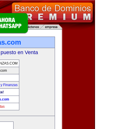
zas.com
 puesto en Venta
ANZAS.COM
s.com
 y Finanzas
ta!
as.com
tas