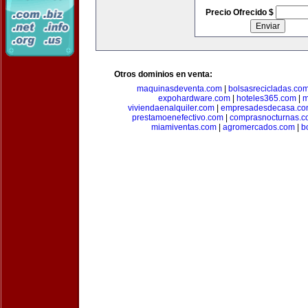
Precio Ofrecido $
Otros dominios en venta:
maquinasdeventa.com
|
bolsasrecicladas.co
expohardware.com
|
hoteles365.com
|
m
viviendaenalquiler.com
|
empresadesdecasa.co
prestamoenefectivo.com
|
comprasnocturnas.
miamiventas.com
|
agromercados.com
|
b