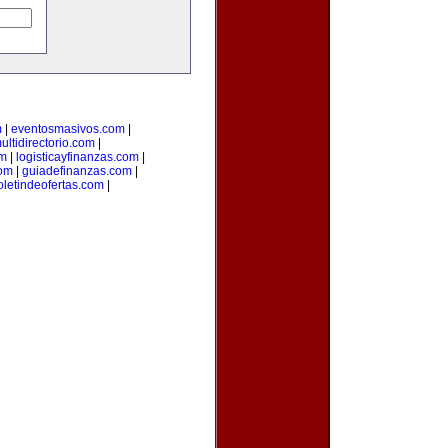
m
|
eventosmasivos.com
|
ultidirectorio.com
|
m
|
logisticayfinanzas.com
|
com
|
guiadefinanzas.com
|
oletindeofertas.com
|