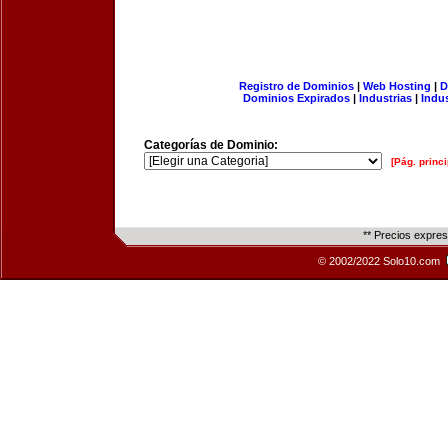
Registro de Dominios
|
Web Hosting
|
D
Dominios Expirados
|
Industrias
|
Indu
Categorías de Dominio:
[Pág. princi
** Precios expre
© 2002/2022 Solo10.com