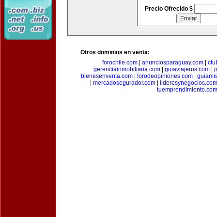
Precio Ofrecido $
Otros dominios en venta:
forochile.com
|
anunciosparaguay.com
|
clu
gerenciainmobiliaria.com
|
guiaviajeros.com
|
p
bienesenventa.com
|
forodeopiniones.com
|
guiami
|
mercadosegurador.com
|
lideresynegocios.co
tuemprendimiento.co