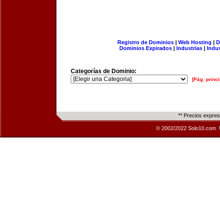
Registro de Dominios
|
Web Hosting
|
D
Dominios Expirados
|
Industrias
|
Indu
Categorías de Dominio:
[Pág. princi
** Precios expre
© 2002/2022 Solo10.com