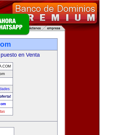
com
 puesto en Venta
A.COM
com
udades
oferta!
.com
tas