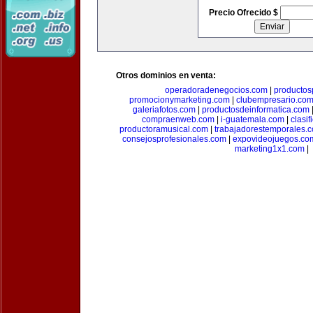
Precio Ofrecido $
Otros dominios en venta:
operadoradenegocios.com
|
productos
promocionymarketing.com
|
clubempresario.co
galeriafotos.com
|
productosdeinformatica.com
compraenweb.com
|
i-guatemala.com
|
clasi
productoramusical.com
|
trabajadorestemporales.
consejosprofesionales.com
|
expovideojuegos.co
marketing1x1.com
|