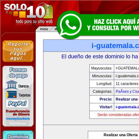
i-guatemala.
El dueño de este dominio lo ha
Mayusculas:
I-GUATEMAL
Minusculas:
i-guatemala.
Longitud:
11 caracteres
Categorias:
PaÃ­ses y Ci
Precio:
Realizar una 
Visitar!
i-guatemala
Serán consideradas ofer
Realizar una Oferta