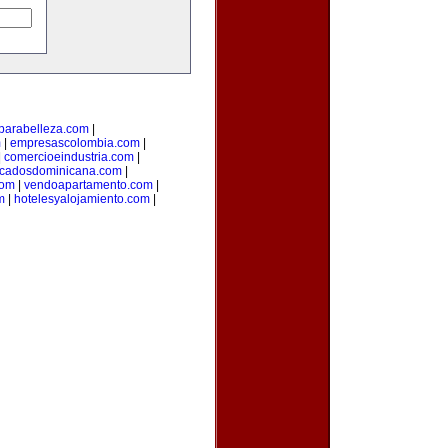
parabelleza.com
|
m
|
empresascolombia.com
|
|
comercioeindustria.com
|
ficadosdominicana.com
|
com
|
vendoapartamento.com
|
m
|
hotelesyalojamiento.com
|