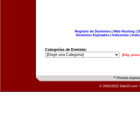
Registro de Dominios
|
Web Hosting
|
D
Dominios Expirados
|
Industrias
|
Indu
Categorías de Dominio:
[Pág. princi
** Precios expre
© 2002/2022 Solo10.com