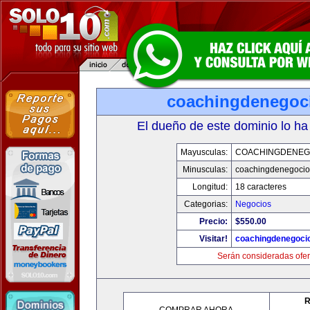
coachingdenegoc
El dueño de este dominio lo ha
Mayusculas:
COACHINGDENEG
Minusculas:
coachingdenegoci
Longitud:
18 caracteres
Categorias:
Negocios
Precio:
$550.00
Visitar!
coachingdenegoci
Serán consideradas ofer
R