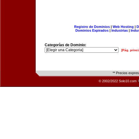
Registro de Dominios
|
Web Hosting
|
D
Dominios Expirados
|
Industrias
|
Indu
Categorías de Dominio:
[Pág. princi
** Precios expre
© 2002/2022 Solo10.com