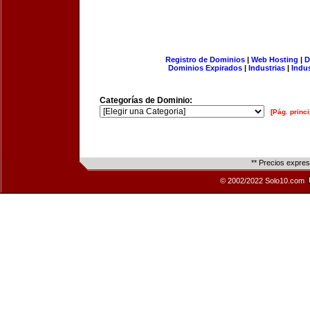
Registro de Dominios
|
Web Hosting
|
D
Dominios Expirados
|
Industrias
|
Indu
Categorías de Dominio:
[Pág. princi
** Precios expre
© 2002/2022 Solo10.com