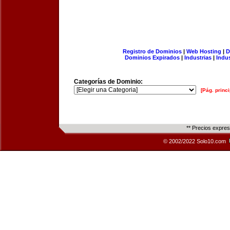
Registro de Dominios
|
Web Hosting
|
D
Dominios Expirados
|
Industrias
|
Indu
Categorías de Dominio:
[Pág. princi
** Precios expre
© 2002/2022 Solo10.com