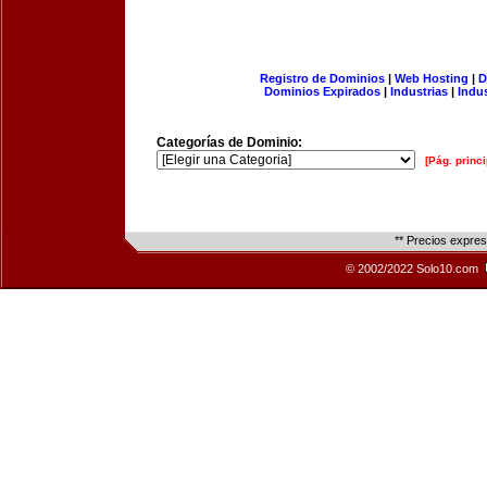
Registro de Dominios
|
Web Hosting
|
D
Dominios Expirados
|
Industrias
|
Indu
Categorías de Dominio:
[Pág. princi
** Precios expre
© 2002/2022 Solo10.com