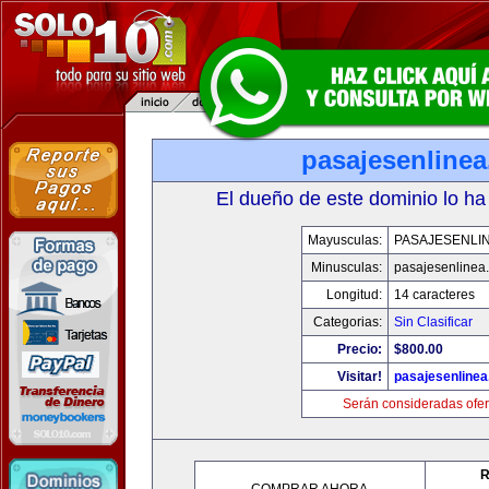
pasajesenline
El dueño de este dominio lo ha
Mayusculas:
PASAJESENLI
Minusculas:
pasajesenlinea
Longitud:
14 caracteres
Categorias:
Sin Clasificar
Precio:
$800.00
Visitar!
pasajesenline
Serán consideradas ofer
R