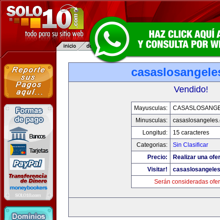
casaslosangele
Vendido!
Mayusculas:
CASASLOSANG
Minusculas:
casaslosangeles
Longitud:
15 caracteres
Categorias:
Sin Clasificar
Precio:
Realizar una ofer
Visitar!
casaslosangele
Serán consideradas ofer