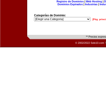
Registro de Dominios
|
Web Hosting
|
D
Dominios Expirados
|
Industrias
|
Indu
Categorías de Dominio:
[Pág. princi
** Precios expre
© 2002/2022 Solo10.com