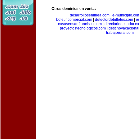
Otros dominios en venta:
desarrollosenlinea.com
|
e-municipio.co
boletincomercial.com
|
detectordebilletes.com
|
e
casasensanfrancisco.com
|
directorioecuador.c
proyectostecnologicos.com
|
destinovacaciona
trabajorural.com
|