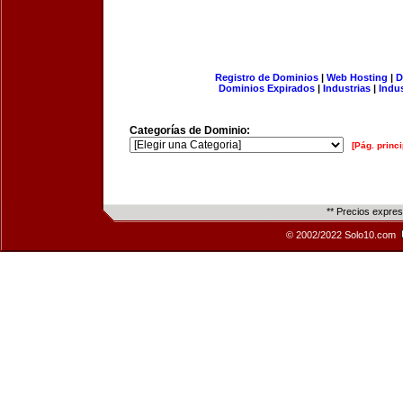
Registro de Dominios
|
Web Hosting
|
D
Dominios Expirados
|
Industrias
|
Indu
Categorías de Dominio:
[Pág. princi
** Precios expre
© 2002/2022 Solo10.com