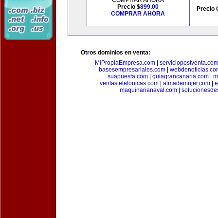
COMPRAR AHORA
Precio $
899.00
Precio 
COMPRAR AHORA
Otros dominios en venta:
MiPropiaEmpresa.com
|
serviciopostventa.co
basesempresariales.com
|
webdenoticias.co
suapuesta.com
|
guiagrancanaria.com
|
m
ventastelefonicas.com
|
almademujer.com
|
e
maquinarianaval.com
|
solucionesde