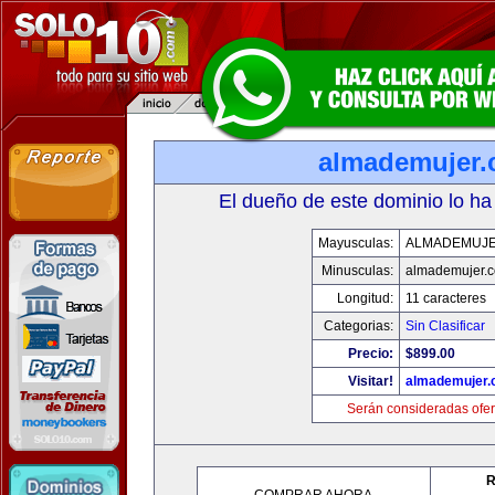
almademujer
El dueño de este dominio lo ha
Mayusculas:
ALMADEMUJ
Minusculas:
almademujer.
Longitud:
11 caracteres
Categorias:
Sin Clasificar
Precio:
$899.00
Visitar!
almademujer
Serán consideradas ofer
R