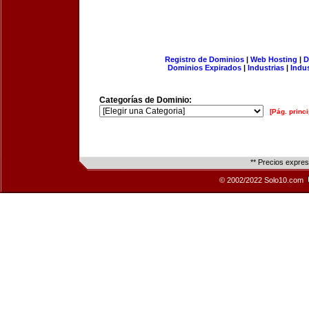
Registro de Dominios
|
Web Hosting
|
D
Dominios Expirados
|
Industrias
|
Indu
Categorías de Dominio:
[Pág. princi
** Precios expre
© 2002/2022 Solo10.com