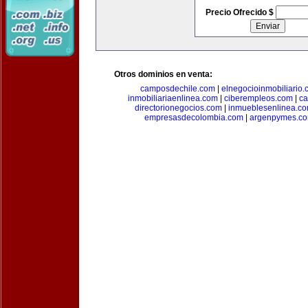
Precio Ofrecido $
Otros dominios en venta:
camposdechile.com
|
elnegocioinmobiliario
inmobiliariaenlinea.com
|
ciberempleos.com
|
ca
directorionegocios.com
|
inmueblesenlinea.c
empresasdecolombia.com
|
argenpymes.c