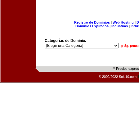
Registro de Dominios
|
Web Hosting
|
D
Dominios Expirados
|
Industrias
|
Indu
Categorías de Dominio:
[Pág. princi
** Precios expre
© 2002/2022 Solo10.com