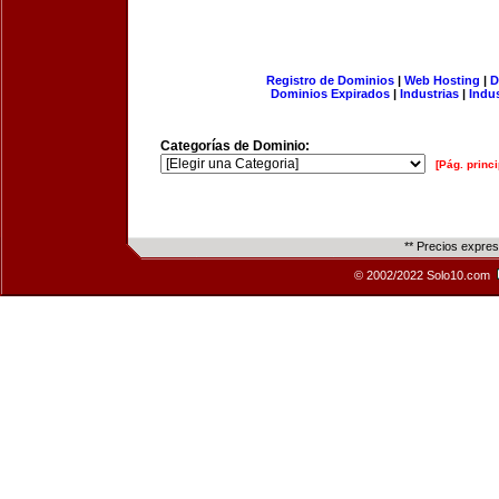
Registro de Dominios
|
Web Hosting
|
D
Dominios Expirados
|
Industrias
|
Indu
Categorías de Dominio:
[Pág. princi
** Precios expre
© 2002/2022 Solo10.com