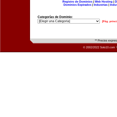
Registro de Dominios
|
Web Hosting
|
D
Dominios Expirados
|
Industrias
|
Indu
Categorías de Dominio:
[Pág. princi
** Precios expre
© 2002/2022 Solo10.com