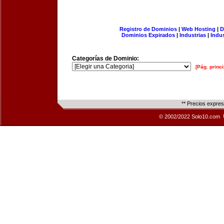
Registro de Dominios
|
Web Hosting
|
D
Dominios Expirados
|
Industrias
|
Indu
Categorías de Dominio:
[Pág. princi
** Precios expre
© 2002/2022 Solo10.com