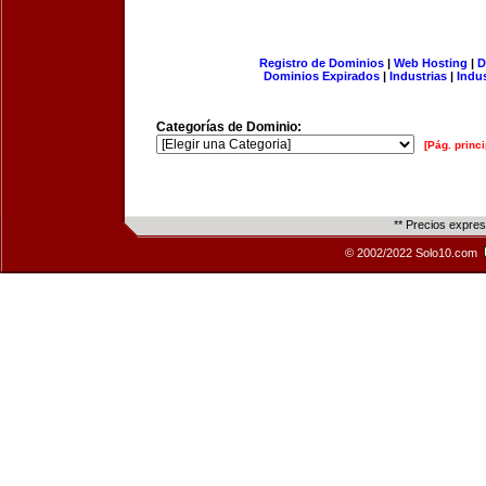
Registro de Dominios
|
Web Hosting
|
D
Dominios Expirados
|
Industrias
|
Indu
Categorías de Dominio:
[Pág. princi
** Precios expre
© 2002/2022 Solo10.com