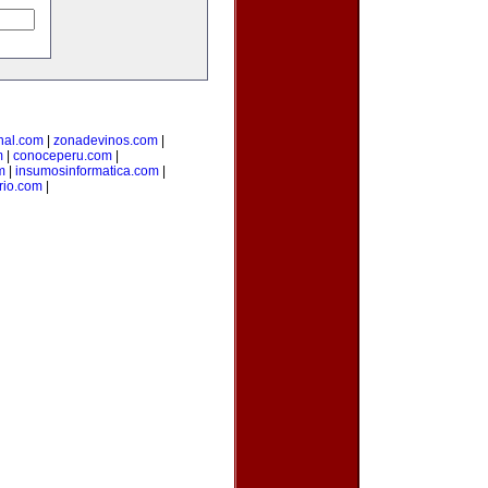
nal.com
|
zonadevinos.com
|
m
|
conoceperu.com
|
m
|
insumosinformatica.com
|
rio.com
|