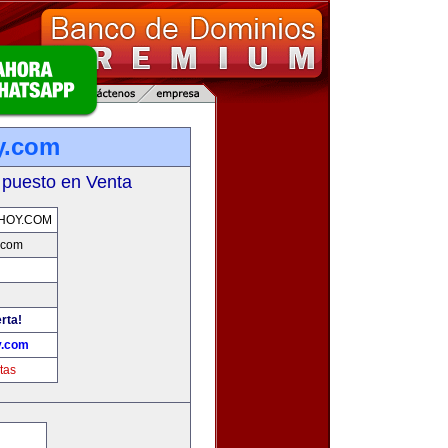
y.com
 puesto en Venta
HOY.COM
.com
rta!
y.com
tas