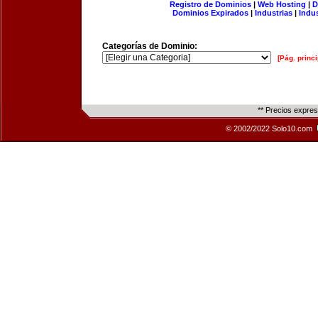
Registro de Dominios
|
Web Hosting
|
D
Dominios Expirados
|
Industrias
|
Indu
Categorías de Dominio:
[Pág. princi
** Precios expre
© 2002/2022 Solo10.com