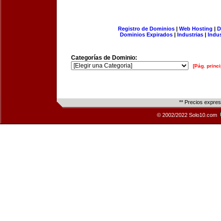
Registro de Dominios
|
Web Hosting
|
D
Dominios Expirados
|
Industrias
|
Indu
Categorías de Dominio:
[Pág. princi
** Precios expre
© 2002/2022 Solo10.com