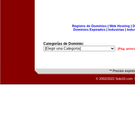
Registro de Dominios
|
Web Hosting
|
D
Dominios Expirados
|
Industrias
|
Indu
Categorías de Dominio:
[Pág. princi
** Precios expre
© 2002/2022 Solo10.com