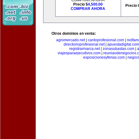
COMPRAR AHORA
Precio $
4,500.00
Precio 
COMPRAR AHORA
Otros dominios en venta:
agromercado.net
|
cantoprofesional.com
|
redfam
directorioprofesional.net
|
apuestadigital.co
registrarmarca.net
|
zonasubastas.com
|
a
viajesparaejecutivos.com
|
reuniaodenegocios.
exposicionesyferias.com
|
negoc