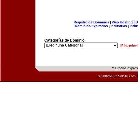
Registro de Dominios
|
Web Hosting
|
D
Dominios Expirados
|
Industrias
|
Indu
Categorías de Dominio:
[Pág. princi
** Precios expre
© 2002/2022 Solo10.com