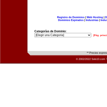
Registro de Dominios
|
Web Hosting
|
D
Dominios Expirados
|
Industrias
|
Indu
Categorías de Dominio:
[Pág. princi
** Precios expre
© 2002/2022 Solo10.com