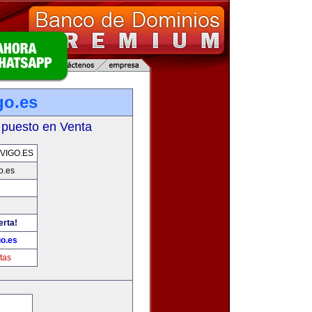
go.es
 puesto en Venta
VIGO.ES
o.es
erta!
go.es
tas