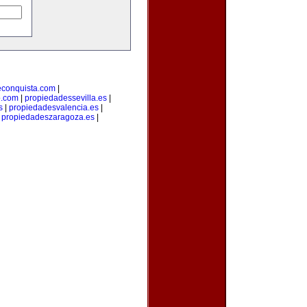
econquista.com
|
o.com
|
propiedadessevilla.es
|
s
|
propiedadesvalencia.es
|
|
propiedadeszaragoza.es
|