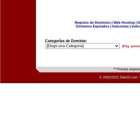
Registro de Dominios
|
Web Hosting
|
D
Dominios Expirados
|
Industrias
|
Indu
Categorías de Dominio:
[Pág. princi
** Precios expre
© 2002/2022 Solo10.com